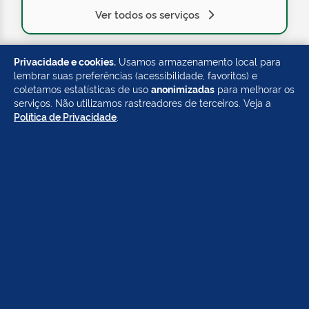
Ver todos os serviços
Privacidade e cookies.
Usamos armazenamento local para
lembrar suas preferências (acessibilidade, favoritos) e
coletamos estatísticas de uso
anonimizadas
para melhorar os
FUNCIONÁRIOS
serviços. Não utilizamos rastreadores de terceiros. Veja a
Política de Privacidade
.
Ver todos os serviços
Site Completo
Telefones Úteis
Portal de Transparência